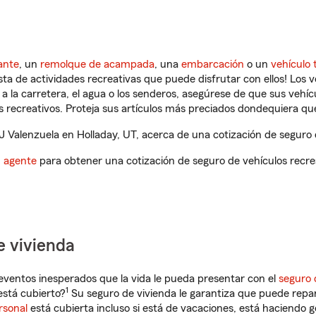
ante
, un
remolque de acampada
, una
embarcación
o un
vehículo 
ista de actividades recreativas que puede disfrutar con ellos! Los 
a la carretera, el agua o los senderos, asegúrese de que sus vehí
 recreativos. Proteja sus artículos más preciados dondequiera qu
Valenzuela en Holladay, UT, acerca de una cotización de seguro d
n agente
para obtener una cotización de seguro de vehículos recre
e vivienda
eventos inesperados que la vida le pueda presentar con el
seguro 
1
está cubierto?
Su seguro de vivienda le garantiza que puede repar
rsonal
está cubierta incluso si está de vacaciones, está haciendo g