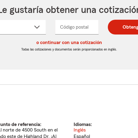
Le gustaría obtener una cotizació
cione
Código postal
Ingresa
Ingresa
Obteng
_____
un
un
re
código
código
cto
o continuar con una cotización
postal
postal
de
de
Todas las cotizaciones y documentos serán proporcionados en inglés.
egable
5
5
dígitos
dígitos
unto de referencia:
Idiomas:
l norte de 4500 South en el
Inglés
ado este de Highland Dr. ¡Al
Español