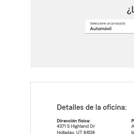
¿
Seleccione un producto
Selec
un
nomb
de
produ
del
menú
despl
Detalles de la oficina:
Dirección física:
P
4371 S Highland Dr
A
Holladay
,
UT
84124
l