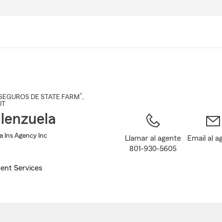
Pasar
al
contenido
principal
®
SEGUROS DE STATE FARM
,
UT
lenzuela
a Ins Agency Inc
Llamar al agente
Email al a
801-930-5605
ent Services