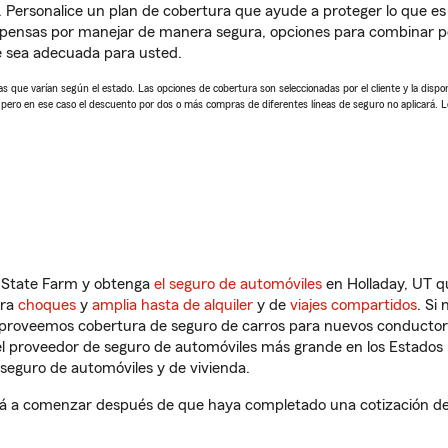
. Personalice un plan de cobertura que ayude a proteger lo que es 
pensas por manejar de manera segura, opciones para combinar pó
e sea adecuada para usted.
 que varían según el estado. Las opciones de cobertura son seleccionadas por el cliente y la disponib
, pero en ese caso el descuento por dos o más compras de diferentes líneas de seguro no aplicará. 
n State Farm y obtenga
el seguro de automóviles
en Holladay, UT q
tra
choques
y
amplia hasta de alquiler
y de
viajes compartidos
. Si
s proveemos cobertura de seguro de carros para nuevos conductores
l proveedor de seguro de automóviles más grande en los Estados
seguro de automóviles y de vivienda.
á a comenzar después de que haya completado una cotización de s