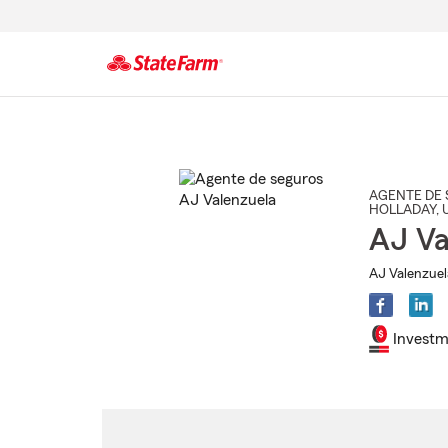
Comienzo
del
contenido
principal
AGENTE DE 
HOLLADAY
, 
AJ Va
AJ Valenzuel
Investm